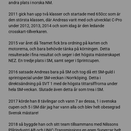
andra plats i norska NM.
2011 gick han upp två klasser och startade med 650cc som är
den största klassen, där Andreas varit med och utvecklat C-Pro
under 2012, 2013, 2014 och som idag är den ledande
crosskart-tillverkaren.
2015 var året då Teamet fick bra ordning på karten och
motorerna, och bara behövde tänka på körningen. Detta
resulterade i fina resultat och seger i det högsta mästerskapet
NEZ. En tredje plats i SM, samt seger i Sprintcupen.
2016 satsade Andreas bara på SM och tog då ett SM-guld i
sprintspecial under SM-veckan i Norrköping. Detta i
direktsändning på SVT 1 med de högsta tittarsiffrorna under
hela SM-veckan. Slutade även detta år som trea i SM.
2017 körde han 8 tävlingar och vann 7 av dessa, 1 i svenska
cupen och 5 i SM där jag har vann alla och blev helt obesegrad
Svensk mästare!
2018 så byggde han och sitt team tillsammans med Nilssons
Plåtindustri AB och UNIC-Transmissions en egen Supercar helt