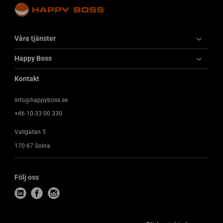
Våra tjänster
Happy Boss
Kontakt
info@happyboss.se
+46 10-33 00 330
Vallgatan 5
170 67 Solna
Följ oss
l
f
i
i
a
n
n
c
s