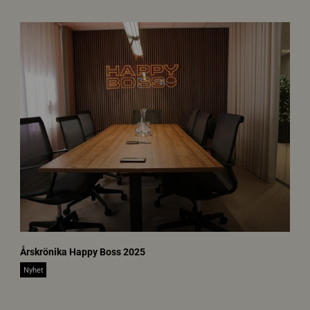
n
Årskrönika Happy Boss 2025
e
w
Nyhet
s
-
i