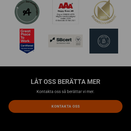
s
s
t
ö
d
j
e
r
G
i
v
i
n
g
LÅT OSS BERÄTTA MER
P
Kontakta oss så berättar vi mer.
e
o
p
KONTAKTA OSS
l
e