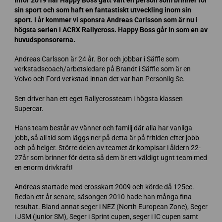
Inför 2019 har Happy Boss gått valt en person som brinner för
sin sport och som haft en fantastiskt utveckling inom sin
sport. I år kommer vi sponsra Andreas Carlsson som är nu i
högsta serien i ACRX Rallycross. Happy Boss går in som en av
huvudsponsorerna.
Andreas Carlsson är 24 år. Bor och jobbar i Säffle som
verkstadscoach/arbetsledare på Brandt i Säffle som är en
Volvo och Ford verkstad innan det var han Personlig Se.
Sen driver han ett eget Rallycrossteam i högsta klassen
Supercar.
Hans team består av vänner och familj där alla har vanliga
jobb, så all tid som läggs ner på detta är på fritiden efter jobb
och på helger. Större delen av teamet är kompisar i åldern 22-
27år som brinner för detta så dem är ett väldigt ugnt team med
en enorm drivkraft!
Andreas startade med crosskart 2009 och körde då 125cc.
Redan ett år senare, säsongen 2010 hade han många fina
resultat. Bland annat seger i NEZ (North European Zone), Seger
i JSM (junior SM), Seger i Sprint cupen, seger i IC cupen samt