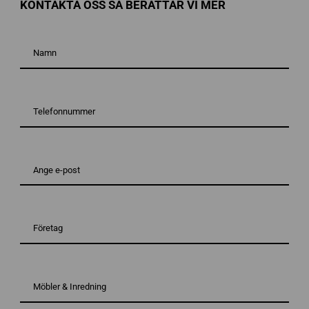
KONTAKTA OSS SÅ BERÄTTAR VI MER
Namn
*
Telefonnummer*
*
E-
post*
*
Företag
Vad
behöver
du