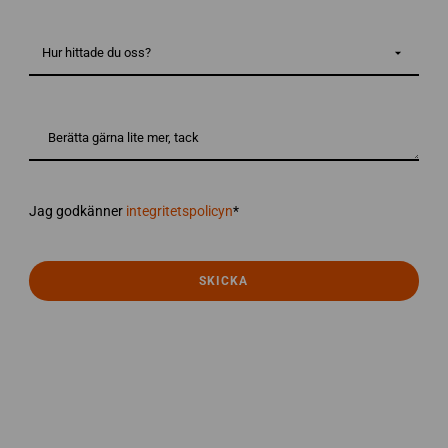
hjälp
med?
Hur
*
hittade
du
oss?
Berätta
gärna
lite
mer,
tack
integritetspolicyn
*
Jag godkänner
integritetspolicyn
*
SKICKA