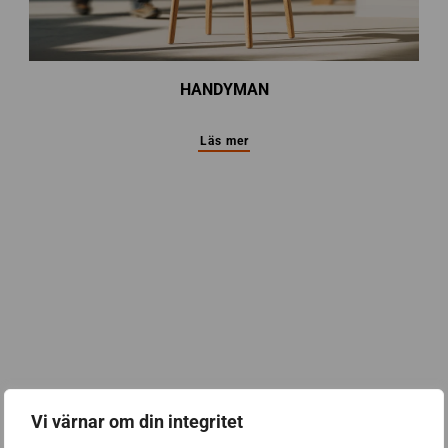
HANDYMAN
Läs mer
Vi värnar om din integritet
MÖBLER & INREDNING