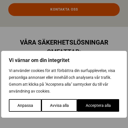
KONTAKTA OSS
VÅRA SÄKERHETSLÖSNINGAR
OMFATTAR:
Vi värnar om din integritet
Vi erbjuder säkerhetstjänster i Stockholm för företag som
värdesätter trygghet, flexibilitet och hög kvalitet – från
Vi använder cookies för att förbättra din surfupplevelse, visa
bevakning och larmtjänster till skräddarsydda
personliga annonser eller innehåll och analysera vår trafik.
säkerhetslösningar.
Genom att klicka på "Acceptera alla" samtycker du till vår
användning av cookies.
Läs mer om säkerhetstjänster
Anpassa
Avvisa alla
Acceptera alla