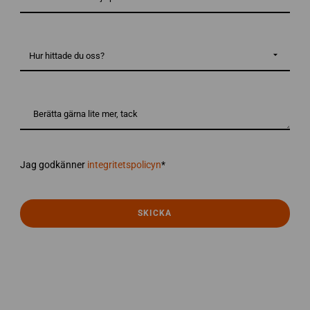
behöver
du
hjälp
med?
Hur
*
hittade
du
oss?
Berätta
gärna
lite
mer,
tack
integritetspolicyn
*
Jag godkänner
integritetspolicyn
*
SKICKA