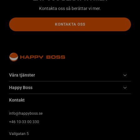
P
Kontakta oss så berättar vi mer.
e
o
p
KONTAKTA OSS
l
e
Våra tjänster
Happy Boss
Kontakt
info@happyboss.se
+46 10-33 00 330
Vallgatan 5