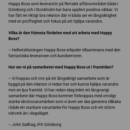
Happy Boss som leverantör på flertalet affärsområden både i
Göteborg och i Stockholm har bara upplevt positiva vibbar. Vi
har fått en riktigt bra relation där vi båda ser en långsiktighet
med en proffsighet och fokus på att hjälpa varandra.
Vilka är den främsta fördelen med att arbeta med Happy
Boss?
– Helhetslösningen Happy Boss erbjuder tillsammans med den
fantastiska leveransen och kundservicen.
Hur ser ni på samarbetet med Happy Boss ut i framtiden?
– Vi hoppas och tror på ett långsiktigt samarbete som är
byggd på den relation vi redan har och kunna hjälpa varandra
mot en ljus framtid. Vi har redan idag inlett ett långvarigt
samarbete där Happy Boss kommer förknippas med otroligt
starka idrottsvarumärken som vi även ser ska generera tillbaka
i både ett starkare varumärke för Happy Boss och ett större
nätverk än i dagsläget.
– John Sallhag, IFK Göteborg