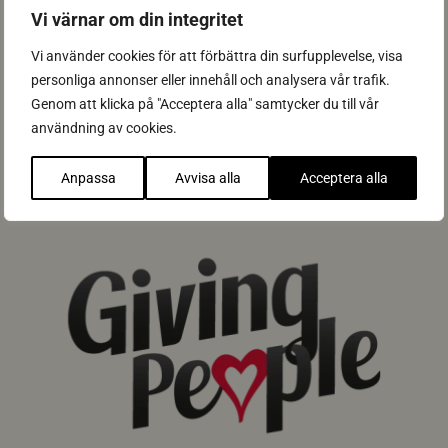
Vi värnar om din integritet
Vi använder cookies för att förbättra din surfupplevelse, visa
n
Årskrönika Happy Boss 2025
e
personliga annonser eller innehåll och analysera vår trafik.
w
Genom att klicka på "Acceptera alla" samtycker du till vår
Nyhet
s
användning av cookies.
-
i
Anpassa
Avvisa alla
Acceptera alla
m
g
-
a
r
s
k
r
o
n
i
k
a