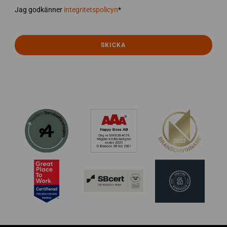
tack
integritetspolicyn
*
Jag godkänner
integritetspolicyn
*
SKICKA