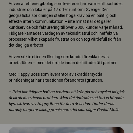
Adven är ett energibolag som levererar fjärrvärme till bostäder,
industrier och lokaler på 17 orter runt om i Sverige. Den
geografiska spridningen ställer höga krav på en pålitlig och
effektiv intern kommunikation – inte minst när det gäller
kundservice och fakturering till över 5 000 kunder varje månad.
Tidigare kantades vardagen av tekniskt strul och ineffektiva
processer, vilket skapade frustration och tog värdefull tid från
det dagliga arbetet.
Adven sökte efter en lösning som kunde förenkla deras
arbetsflöden – men det dröjde innan de hittade rätt partner.
Med Happy Boss som leverantör av skräddarsydda
printlösningar har situationen förändrats i grunden.
– Print har tidigare haft en tendens att krångla och mycket tid gick
åt till att lösa dessa problem. Men det ändrades så fort vi började
hyra skrivare av Happy Boss för flera år sedan. Under deras
paraply fungerar allting precis som det ska, säger Gustaf Molin.