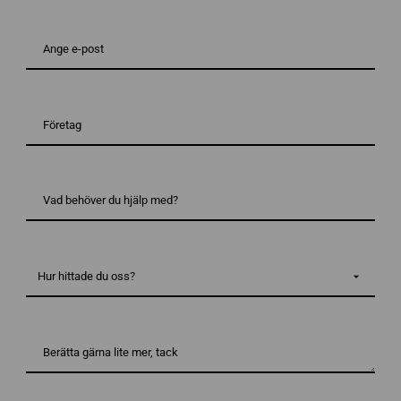
E-
post*
*
Företag
Vad
behöver
du
hjälp
med?
Hur
*
hittade
du
oss?
Berätta
gärna
lite
mer,