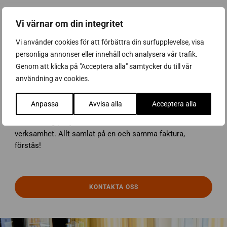
Vi värnar om din integritet
Vi använder cookies för att förbättra din surfupplevelse, visa
Är ni också intresserade av våra tjänster inom
Facility
personliga annonser eller innehåll och analysera vår trafik.
Management
,
Mat på jobbet
eller
IT-lösningar
som kan
Genom att klicka på "Acceptera alla" samtycker du till vår
underlätta er vardag och säkerställa kvalitet i det ni
användning av cookies.
levererar till era kunder?
Anpassa
Avvisa alla
Acceptera alla
Kontakta oss gärna så ser vi över era behov och kommer
med förslag på tjänster som kan förbättra och förenkla er
verksamhet. Allt samlat på en och samma faktura,
förstås!
KONTAKTA OSS