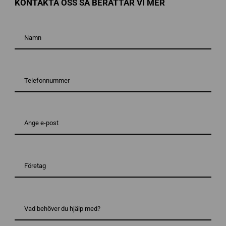
KONTAKTA OSS SÅ BERÄTTAR VI MER
Namn
*
Telefonnummer*
*
E-
post*
*
Företag
Vad
behöver
du