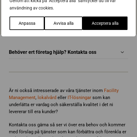
Genom att klicka på "Acceptera alla" samtycker du till vår
användning av cookies.
När Anneli får frågan om hon skulle rekommendera Happy
Boss till andra företag är svaret tydligt positivt. Hon ser Happy
Boss som en enkel partner med ett brett utbud och trevlig
Anpassa
Avvisa alla
Acceptera alla
personal.
Behöver ert företag hjälp? Kontakta oss
Är ni också intresserade av våra tjänster inom
Facility
Management
,
lokalvård
eller
IT-lösningar
som kan
underlätta er vardag och säkerställa kvalitet i det ni
levererar till era kunder?
Kontakta oss gärna så ser vi över era behov och kommer
med förslag på tjänster som kan förbättra och förenkla er