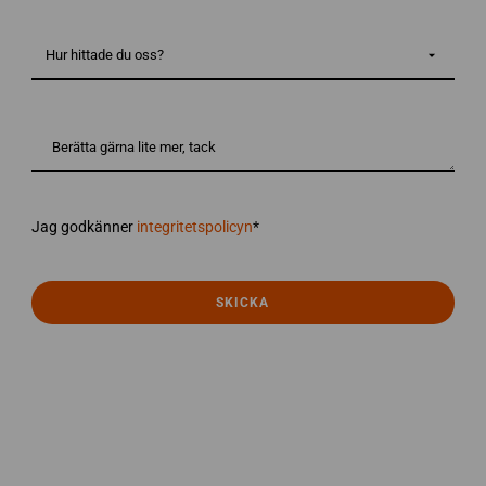
hjälp
med?
Hur
*
hittade
du
oss?
Berätta
gärna
lite
mer,
tack
integritetspolicyn
*
Jag godkänner
integritetspolicyn
*
SKICKA