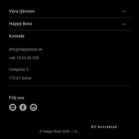
Våra tjänster
Happy Boss
Kontakt
info@happyboss.se
+46 10-33 00 330
Vallgatan 5
170 67 Solna
Följ oss
l
f
i
i
a
n
n
c
s
Bli kontaktad
k
e
t
© Happy Boss 2026
Integritetspolicy
e
b
a