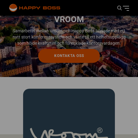
VROOM
Samarbetet mellan Vroom och Happy Boss började med ett
nytt stort konferenssystem och växte till ett helhetsupplägg
som höjde kvaliteten och förenklade kontorsvardagen.
KONTAKTA OSS