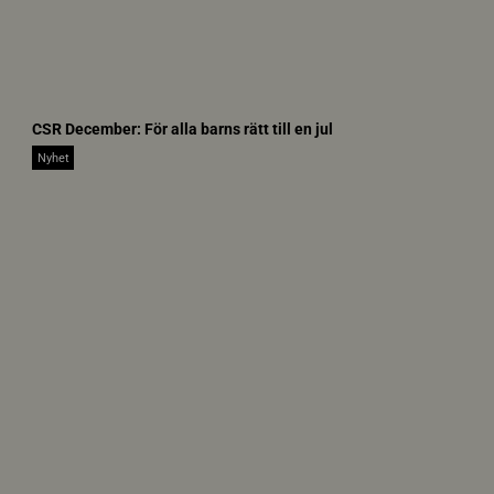
-
-
8
i
0
m
0
g
x
u
4
CSR December: För alla barns rätt till en jul
n
3
d
Nyhet
3
e
.
f
j
i
p
n
e
e
g
d