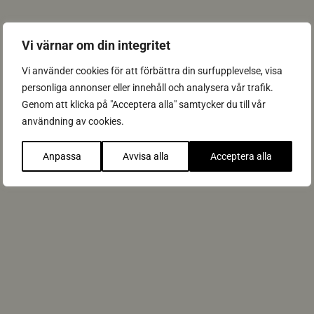
6
y
.
-
j
b
Vi värnar om din integritet
p
o
g
s
Vi använder cookies för att förbättra din surfupplevelse, visa
s
personliga annonser eller innehåll och analysera vår trafik.
-
g
Genom att klicka på "Acceptera alla" samtycker du till vår
3
Happy Boss – en härlig arbetsplats!
r
användning av cookies.
-
e
Nyhet
a
a
p
t
Anpassa
Avvisa alla
Acceptera alla
r
-
i
p
l
l
-
a
2
c
0
e
2
-
5
n
-
e
9
w
4
s