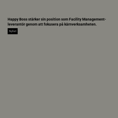
c
Happy Boss stärker sin position som Facility Management-
m
leverantör genom att fokusera på kärnverksamheten.
_
u
Nyhet
p
l
o
a
d
_
8
d
b
d
2
d
5
c
-
c