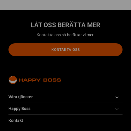
l
a
2
0
LÅT OSS BERÄTTA MER
2
3
Kontakta oss så berättar vi mer.
1
2
KONTAKTA OSS
0
7
5
0
3
-
3
-
Våra tjänster
1
6
Happy Boss
0
0
Kontakt
x
6