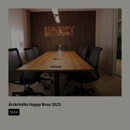
n
Årskrönika Happy Boss 2025
e
w
Nyhet
s
-
i